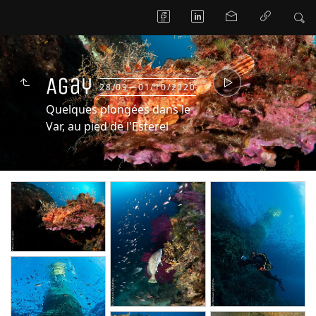
Agay
28/09—01/10/2020
Quelques plongées dans le
Var, au pied de l'Esterel