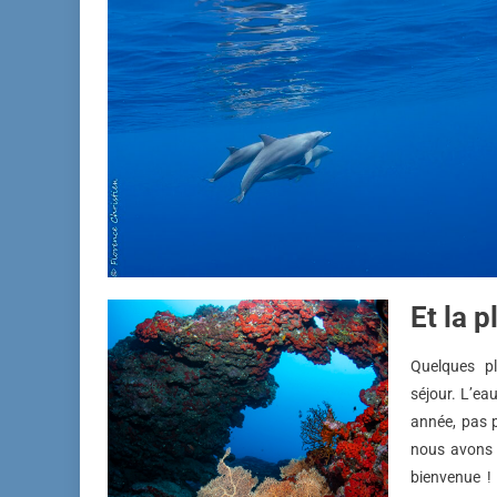
Et la 
Quelques p
séjour. L’ea
année, pas p
nous avons 
bienvenue !