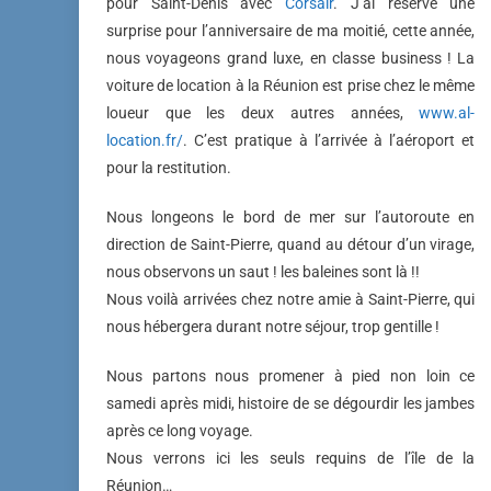
pour Saint-Denis avec
Corsair
. J’ai réservé une
surprise pour l’anniversaire de ma moitié, cette année,
nous voyageons grand luxe, en classe business ! La
voiture de location à la Réunion est prise chez le même
loueur que les deux autres années,
www.al-
location.fr/
. C’est pratique à l’arrivée à l’aéroport et
pour la restitution.
Nous longeons le bord de mer sur l’autoroute en
direction de Saint-Pierre, quand au détour d’un virage,
nous observons un saut ! les baleines sont là !!
Nous voilà arrivées chez notre amie à Saint-Pierre, qui
nous hébergera durant notre séjour, trop gentille !
Nous partons nous promener à pied non loin ce
samedi après midi, histoire de se dégourdir les jambes
après ce long voyage.
Nous verrons ici les seuls requins de l’île de la
Réunion…