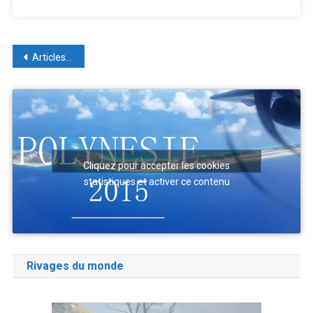
Navigation
Articles plus anciens
des
articles
Cliquez pour accepter les cookies
statistiques et activer ce contenu
Rivages du monde