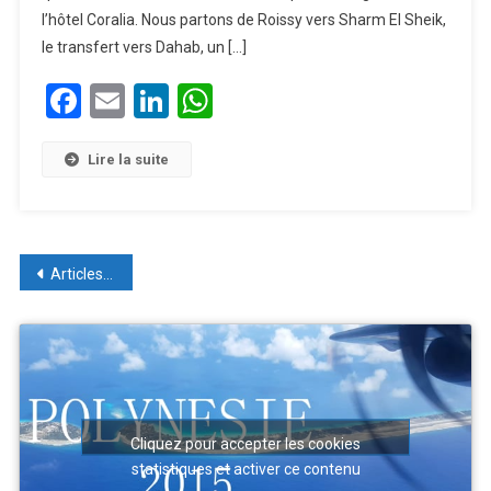
l’hôtel Coralia. Nous partons de Roissy vers Sharm El Sheik,
le transfert vers Dahab, un […]
Facebook
Email
LinkedIn
WhatsApp
Lire la suite
Navigation des articles
Articles plus anciens
Cliquez pour accepter les cookies
statistiques et activer ce contenu